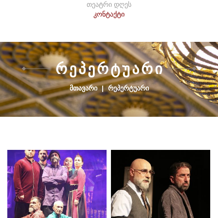
თეატრი დღეს
კონტაქტი
Რ
Ე
Პ
Ე
Რ
Ტ
Უ
Ა
Რ
Ი
ᲛᲗᲐᲕᲐᲠᲘ
|
ᲠᲔᲞᲔᲠᲢᲣᲐᲠᲘ