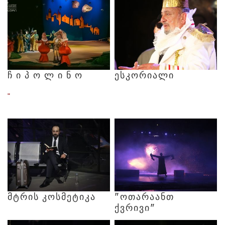
Ჩ
Ი
Პ
Ო
Ლ
Ი
Ნ
Ო
ᲔᲡᲙᲝᲠᲘᲐᲚᲘ
"
ᲛᲢᲠᲘᲡ
ᲙᲝᲡᲛᲔᲢᲘᲙᲐ
"ᲝᲗᲐᲠᲐᲐᲜᲗ
ᲥᲕᲠᲘᲕᲘ"