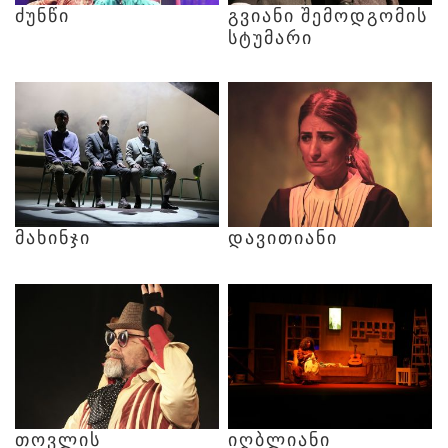
ᲫᲣᲜᲬᲘ
ᲒᲕᲘᲐᲜᲘ
ᲨᲔᲛᲝᲓᲒᲝᲛᲘᲡ
ᲡᲢᲣᲛᲐᲠᲘ
ᲛᲐᲮᲘᲜᲯᲘ
ᲓᲐᲕᲘᲗᲘᲐᲜᲘ
ᲗᲝᲕᲚᲘᲡ
ᲘᲦᲑᲚᲘᲐᲜᲘ