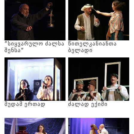
"ᲡᲘᲧᲕᲐᲠᲣᲚᲝ
ᲫᲐᲚᲡᲐ
ᲬᲘᲗᲔᲚᲙᲐᲜᲘᲐᲜᲗᲐ
ᲨᲔᲜᲡᲐ"
ᲑᲔᲚᲐᲓᲘ
ᲛᲣᲓᲐᲛ
ᲔᲠᲗᲐᲓ
ᲫᲐᲚᲐᲓ
ᲔᲥᲘᲛᲘ