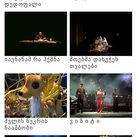
ᲓᲔᲓᲝᲤᲐᲚᲘ
ᲘᲐᲕᲜᲐᲜᲐᲛ
ᲠᲐ
ᲰᲥᲛᲜᲐ
ᲛᲗᲔᲑᲛᲐ
ᲓᲐᲮᲣᲭᲔᲡ
ᲗᲕᲐᲚᲔᲑᲘ
ᲨᲕᲚᲘᲡ
ᲜᲣᲙᲠᲘᲡ
Ვ
Ი
Ზ
Ი
Ტ
Ი
ᲜᲐᲐᲛᲑᲝᲑᲘ