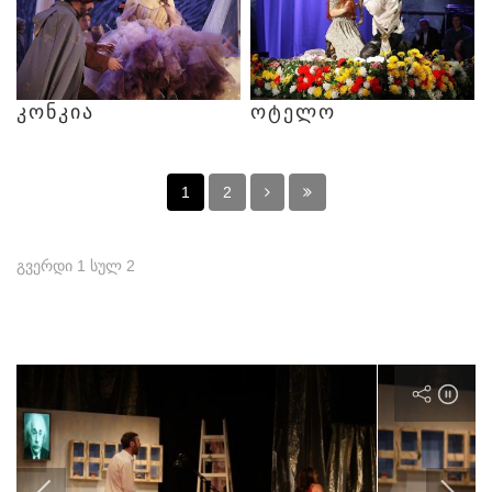
ᲙᲝᲜᲙᲘᲐ
ᲝᲢᲔᲚᲝ
1
2
გვერდი 1 სულ 2