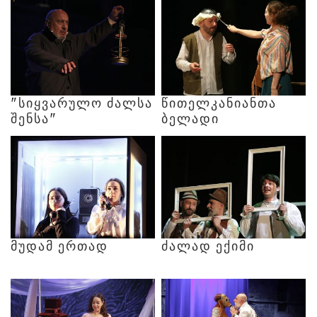
"ᲡᲘᲧᲕᲐᲠᲣᲚᲝ
ᲫᲐᲚᲡᲐ
ᲬᲘᲗᲔᲚᲙᲐᲜᲘᲐᲜᲗᲐ
ᲨᲔᲜᲡᲐ"
ᲑᲔᲚᲐᲓᲘ
ᲛᲣᲓᲐᲛ
ᲔᲠᲗᲐᲓ
ᲫᲐᲚᲐᲓ
ᲔᲥᲘᲛᲘ