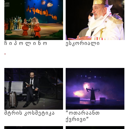
Ჩ
Ი
Პ
Ო
Ლ
Ი
Ნ
Ო
ᲔᲡᲙᲝᲠᲘᲐᲚᲘ
"
ᲛᲢᲠᲘᲡ
ᲙᲝᲡᲛᲔᲢᲘᲙᲐ
"ᲝᲗᲐᲠᲐᲐᲜᲗ
ᲥᲕᲠᲘᲕᲘ"