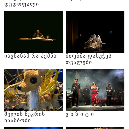
ᲓᲔᲓᲝᲤᲐᲚᲘ
ᲘᲐᲕᲜᲐᲜᲐᲛ
ᲠᲐ
ᲰᲥᲛᲜᲐ
ᲛᲗᲔᲑᲛᲐ
ᲓᲐᲮᲣᲭᲔᲡ
ᲗᲕᲐᲚᲔᲑᲘ
ᲨᲕᲚᲘᲡ
ᲜᲣᲙᲠᲘᲡ
Ვ
Ი
Ზ
Ი
Ტ
Ი
ᲜᲐᲐᲛᲑᲝᲑᲘ