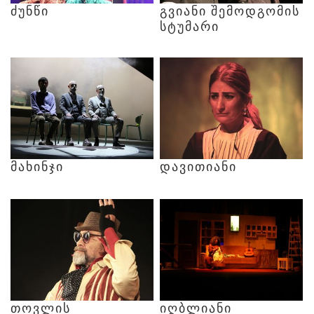
ᲫᲣᲜᲬᲘ
ᲒᲕᲘᲐᲜᲘ
ᲨᲔᲛᲝᲓᲒᲝᲛᲘᲡ
ᲡᲢᲣᲛᲐᲠᲘ
ᲛᲐᲮᲘᲜᲯᲘ
ᲓᲐᲕᲘᲗᲘᲐᲜᲘ
ᲗᲝᲕᲚᲘᲡ
ᲘᲦᲑᲚᲘᲐᲜᲘ