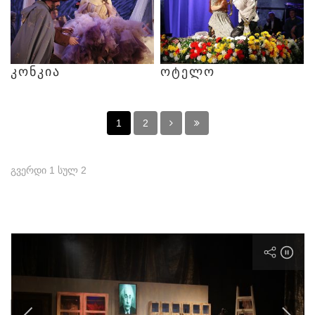
ᲙᲝᲜᲙᲘᲐ
ᲝᲢᲔᲚᲝ
1
2
გვერდი 1 სულ 2