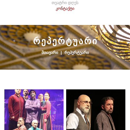
თეატრი დღეს
კონტაქტი
Რ
Ე
Პ
Ე
Რ
Ტ
Უ
Ა
Რ
Ი
ᲛᲗᲐᲕᲐᲠᲘ
|
ᲠᲔᲞᲔᲠᲢᲣᲐᲠᲘ