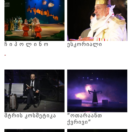
Ჩ
Ი
Პ
Ო
Ლ
Ი
Ნ
Ო
ᲔᲡᲙᲝᲠᲘᲐᲚᲘ
"
ᲛᲢᲠᲘᲡ
ᲙᲝᲡᲛᲔᲢᲘᲙᲐ
"ᲝᲗᲐᲠᲐᲐᲜᲗ
ᲥᲕᲠᲘᲕᲘ"