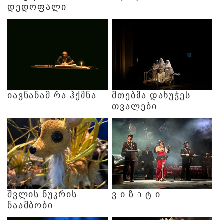
ᲓᲔᲓᲝᲤᲐᲚᲘ
ᲘᲐᲕᲜᲐᲜᲐᲛ
ᲠᲐ
ᲰᲥᲛᲜᲐ
ᲛᲗᲔᲑᲛᲐ
ᲓᲐᲮᲣᲭᲔᲡ
ᲗᲕᲐᲚᲔᲑᲘ
ᲨᲕᲚᲘᲡ
ᲜᲣᲙᲠᲘᲡ
Ვ
Ი
Ზ
Ი
Ტ
Ი
ᲜᲐᲐᲛᲑᲝᲑᲘ