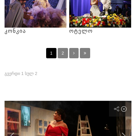
ᲙᲝᲜᲙᲘᲐ
ᲝᲢᲔᲚᲝ
1
2
გვერდი 1 სულ 2