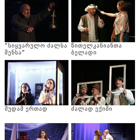
"ᲡᲘᲧᲕᲐᲠᲣᲚᲝ
ᲫᲐᲚᲡᲐ
ᲬᲘᲗᲔᲚᲙᲐᲜᲘᲐᲜᲗᲐ
ᲨᲔᲜᲡᲐ"
ᲑᲔᲚᲐᲓᲘ
ᲛᲣᲓᲐᲛ
ᲔᲠᲗᲐᲓ
ᲫᲐᲚᲐᲓ
ᲔᲥᲘᲛᲘ