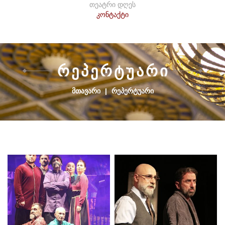
თეატრი დღეს
კონტაქტი
Რ
Ე
Პ
Ე
Რ
Ტ
Უ
Ა
Რ
Ი
ᲛᲗᲐᲕᲐᲠᲘ
|
ᲠᲔᲞᲔᲠᲢᲣᲐᲠᲘ