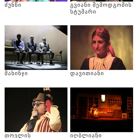
ᲫᲣᲜᲬᲘ
ᲒᲕᲘᲐᲜᲘ
ᲨᲔᲛᲝᲓᲒᲝᲛᲘᲡ
ᲡᲢᲣᲛᲐᲠᲘ
ᲛᲐᲮᲘᲜᲯᲘ
ᲓᲐᲕᲘᲗᲘᲐᲜᲘ
ᲗᲝᲕᲚᲘᲡ
ᲘᲦᲑᲚᲘᲐᲜᲘ