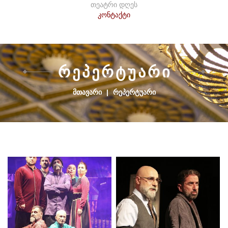
თეატრი დღეს
კონტაქტი
Რ
Ე
Პ
Ე
Რ
Ტ
Უ
Ა
Რ
Ი
ᲛᲗᲐᲕᲐᲠᲘ
|
ᲠᲔᲞᲔᲠᲢᲣᲐᲠᲘ