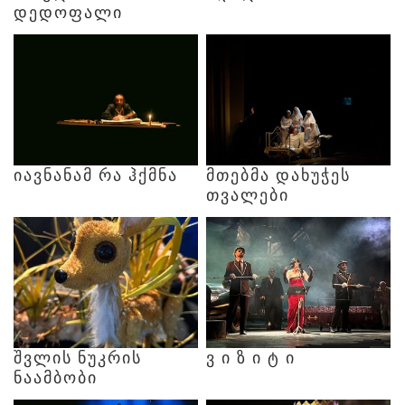
ᲓᲔᲓᲝᲤᲐᲚᲘ
ᲘᲐᲕᲜᲐᲜᲐᲛ
ᲠᲐ
ᲰᲥᲛᲜᲐ
ᲛᲗᲔᲑᲛᲐ
ᲓᲐᲮᲣᲭᲔᲡ
ᲗᲕᲐᲚᲔᲑᲘ
ᲨᲕᲚᲘᲡ
ᲜᲣᲙᲠᲘᲡ
Ვ
Ი
Ზ
Ი
Ტ
Ი
ᲜᲐᲐᲛᲑᲝᲑᲘ