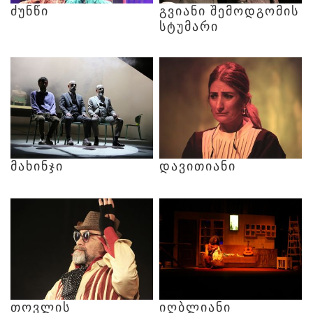
ᲫᲣᲜᲬᲘ
ᲒᲕᲘᲐᲜᲘ
ᲨᲔᲛᲝᲓᲒᲝᲛᲘᲡ
ᲡᲢᲣᲛᲐᲠᲘ
ᲛᲐᲮᲘᲜᲯᲘ
ᲓᲐᲕᲘᲗᲘᲐᲜᲘ
ᲗᲝᲕᲚᲘᲡ
ᲘᲦᲑᲚᲘᲐᲜᲘ