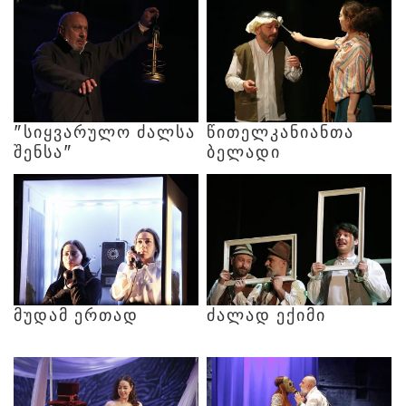
"ᲡᲘᲧᲕᲐᲠᲣᲚᲝ
ᲫᲐᲚᲡᲐ
ᲬᲘᲗᲔᲚᲙᲐᲜᲘᲐᲜᲗᲐ
ᲨᲔᲜᲡᲐ"
ᲑᲔᲚᲐᲓᲘ
ᲛᲣᲓᲐᲛ
ᲔᲠᲗᲐᲓ
ᲫᲐᲚᲐᲓ
ᲔᲥᲘᲛᲘ