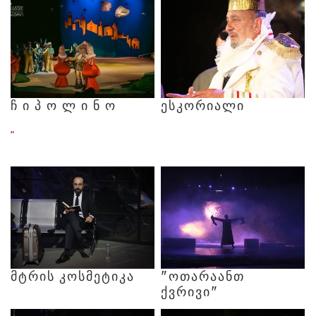
Ჩ
Ი
Პ
Ო
Ლ
Ი
Ნ
Ო
ᲔᲡᲙᲝᲠᲘᲐᲚᲘ
"
ᲛᲢᲠᲘᲡ
ᲙᲝᲡᲛᲔᲢᲘᲙᲐ
"ᲝᲗᲐᲠᲐᲐᲜᲗ
ᲥᲕᲠᲘᲕᲘ"