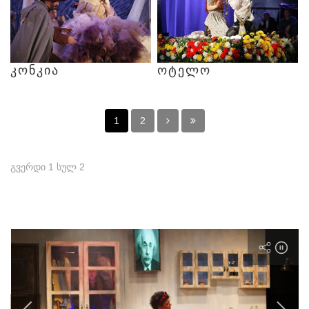
ᲙᲝᲜᲙᲘᲐ
ᲝᲢᲔᲚᲝ
1
2
გვერდი 1 სულ 2