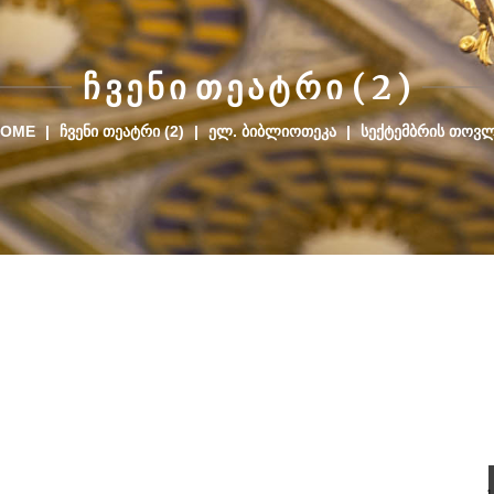
Ჩ
Ვ
Ე
Ნ
Ი
Თ
Ე
Ა
Ტ
Რ
Ი
(
2
)
HOME
|
ᲩᲕᲔᲜᲘ ᲗᲔᲐᲢᲠᲘ (2)
|
ᲔᲚ. ᲑᲘᲑᲚᲘᲝᲗᲔᲙᲐ
|
ᲡᲔᲥᲢᲔᲛᲑᲠᲘᲡ ᲗᲝᲕ