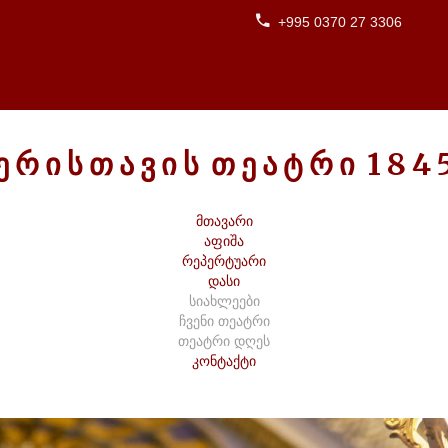
+995 0370 27 3306
Ე
Რ
Ი
Ს
Თ
Ა
Ვ
Ი
Ს
Თ
Ე
Ა
Ტ
Რ
Ი
1
8
4
მთავარი
აფიშა
რეპერტუარი
დასი
სიახლეები
ჩვენი თეატრი
თეატრი დღეს
კონტაქტი