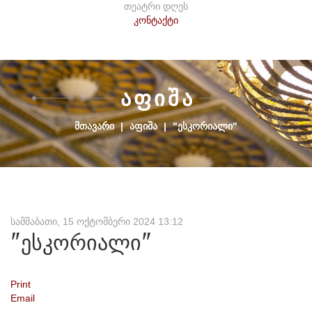
თეატრი დღეს
კონტაქტი
Ა
Ფ
Ი
Შ
Ა
ᲛᲗᲐᲕᲐᲠᲘ
|
ᲐᲤᲘᲨᲐ
|
"ᲔᲡᲙᲝᲠᲘᲐᲚᲘ"
სამშაბათი, 15 ოქტომბერი 2024 13:12
"ესკორიალი"
Print
Email