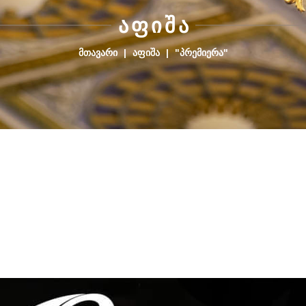
Ა
Ფ
Ი
Შ
Ა
ᲛᲗᲐᲕᲐᲠᲘ
|
ᲐᲤᲘᲨᲐ
|
"ᲞᲠᲔᲛᲘᲔᲠᲐ"