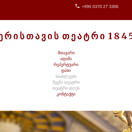
+995 0370 27 3306
Ე
Რ
Ი
Ს
Თ
Ა
Ვ
Ი
Ს
Თ
Ე
Ა
Ტ
Რ
Ი
1
8
4
მთავარი
აფიშა
რეპერტუარი
დასი
სიახლეები
ჩვენი თეატრი
თეატრი დღეს
კონტაქტი