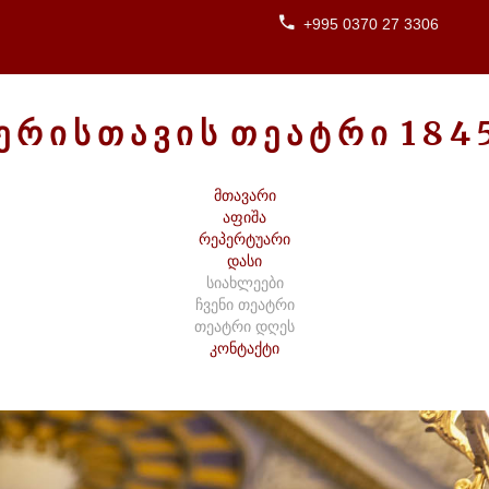
+995 0370 27 3306
Ე
Რ
Ი
Ს
Თ
Ა
Ვ
Ი
Ს
Თ
Ე
Ა
Ტ
Რ
Ი
1
8
4
მთავარი
აფიშა
რეპერტუარი
დასი
სიახლეები
ჩვენი თეატრი
თეატრი დღეს
კონტაქტი