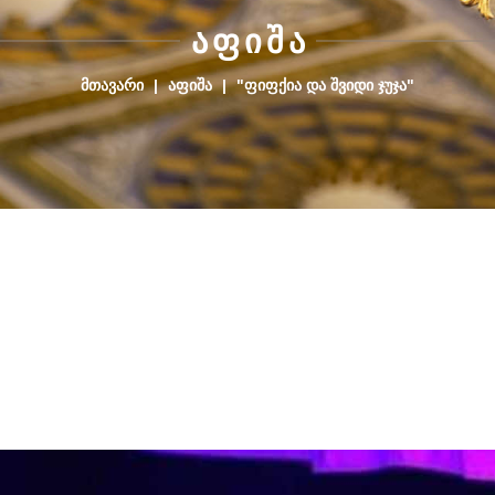
Ა
Ფ
Ი
Შ
Ა
ᲛᲗᲐᲕᲐᲠᲘ
|
ᲐᲤᲘᲨᲐ
|
"ᲤᲘᲤᲥᲘᲐ ᲓᲐ ᲨᲕᲘᲓᲘ ᲯᲣᲯᲐ"