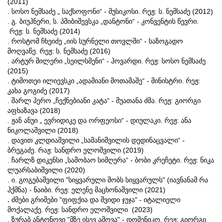
(2011)
. სოსო ნემსაძე „ საქსოფონი“ - მუსიკოსი. რეჟ: ს. ნემსაძე (2012)
. გ. ბიუჰნერი, ს. პშიბიშევსკა „დანტონი“ - კონვენტის წევრი.
რეჟ: ს. ნემსაძე (2014)
. როსტომ ჩხეიძე „იის სურნელი თოვლში“ - საზოგადო
მოღვაწე. რეჟ: ს. ნემსაძე (2016)
. არტურ მილერი „სეილსმენი“ - ჰოვარდი. რეჟ: სოსო ნემსაძე
(2015)
. ტიმოთეი ილიევსკი „ადამიანი მოთამაშე“ - მინისტრი. რეჟ:
კახა გოგიძე (2017)
. შარლ პერო „ჩექნებიანი კატა“ - შუათანა ძმა. რეჟ: გიორგი
აფხაზავა (2018)
. ჟან ანუი „ ევრიდიკე და ორფეოსი“ - დიულაკი. რეჟ: ანა
ნიკოლაშვილი (2018)
. დავით კლდიაშვილი „სამანიშვილის დედინაცვალი“ -
ბრეგაძე. რაჟ: სანდრო ელოშვილი (2019)
. ჩარლზ დიკენსი „საშობაო სიმღერა“ - ბობი კრეჩეტი. რეჟ: ნიკა
ლუარსაბიშვილი (2020)
. ი. გოგებაშვილი "სიყვარული შობს სიყვარულს" (იავნანამ რა
ჰქმნა) - ნაიბი. რეჟ: ელენე მაცხონაშვილი (2021)
.
ძმები გრიმები "ფიფქია და შვიდი ჯუჯა" - იტალიელი
მოქალაქე. რეჟ: სანდრო ელოშვილი (2023)
. ზურაბ ანტონოვი "მზე ისევ ამოვა" - დომენიკო. რეჟ: გიორგი