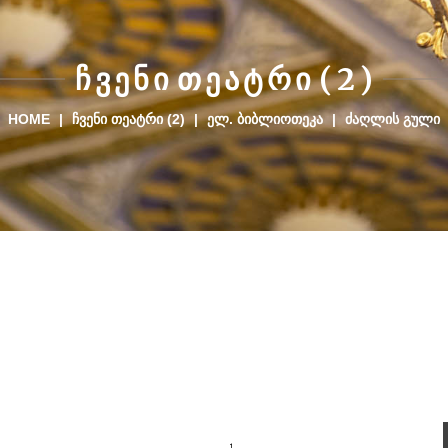
Ჩ
Ვ
Ე
Ნ
Ი
Თ
Ე
Ა
Ტ
Რ
Ი
(
2
)
HOME
|
ᲩᲕᲔᲜᲘ ᲗᲔᲐᲢᲠᲘ (2)
|
ᲔᲚ. ᲑᲘᲑᲚᲘᲝᲗᲔᲙᲐ
|
ᲫᲐᲦᲚᲘᲡ ᲒᲣᲚᲘ