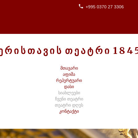
+995 0370 27 3306
Ე
Რ
Ი
Ს
Თ
Ა
Ვ
Ი
Ს
Თ
Ე
Ა
Ტ
Რ
Ი
1
8
4
მთავარი
აფიშა
რეპერტუარი
დასი
სიახლეები
ჩვენი თეატრი
თეატრი დღეს
კონტაქტი