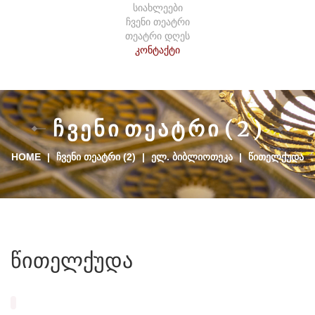
სიახლეები
ჩვენი თეატრი
თეატრი დღეს
კონტაქტი
Ჩ
Ვ
Ე
Ნ
Ი
Თ
Ე
Ა
Ტ
Რ
Ი
(
2
)
HOME
|
ᲩᲕᲔᲜᲘ ᲗᲔᲐᲢᲠᲘ (2)
|
ᲔᲚ. ᲑᲘᲑᲚᲘᲝᲗᲔᲙᲐ
|
ᲬᲘᲗᲔᲚᲥᲣᲓᲐ
წითელქუდა