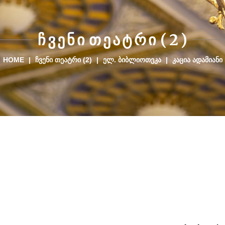
Ჩ
Ვ
Ე
Ნ
Ი
Თ
Ე
Ა
Ტ
Რ
Ი
(
2
)
HOME
|
ᲩᲕᲔᲜᲘ ᲗᲔᲐᲢᲠᲘ (2)
|
ᲔᲚ. ᲑᲘᲑᲚᲘᲝᲗᲔᲙᲐ
|
ᲙᲐᲪᲘᲐ ᲐᲓᲐᲛᲘᲐᲜᲘ