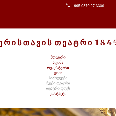
+995 0370 27 3306
Ე
Რ
Ი
Ს
Თ
Ა
Ვ
Ი
Ს
Თ
Ე
Ა
Ტ
Რ
Ი
1
8
4
მთავარი
აფიშა
რეპერტუარი
დასი
სიახლეები
ჩვენი თეატრი
თეატრი დღეს
კონტაქტი