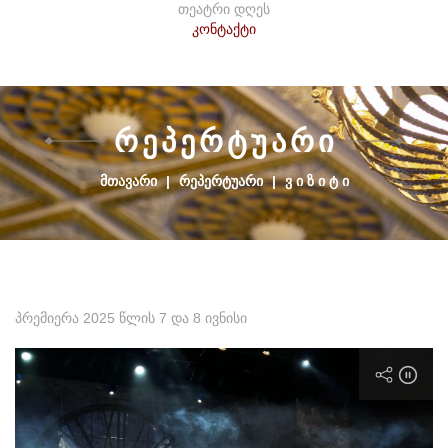
თეატრი დღეს
კონტაქტი
Რ
Ე
Პ
Ე
Რ
Ტ
Უ
Ა
Რ
Ი
ᲛᲗᲐᲕᲐᲠᲘ
|
ᲠᲔᲞᲔᲠᲢᲣᲐᲠᲘ
|
Ვ Ი Ზ Ი Ტ Ი
პრემიერა 2025 წლის 7 და 8 ივნისი