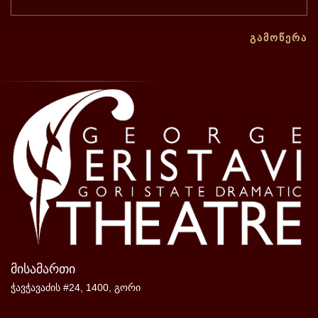
ᲒᲐᲛᲝᲬᲔᲠᲐ
მისამართი
ჭავჭავაძის #24, 1400, გორი