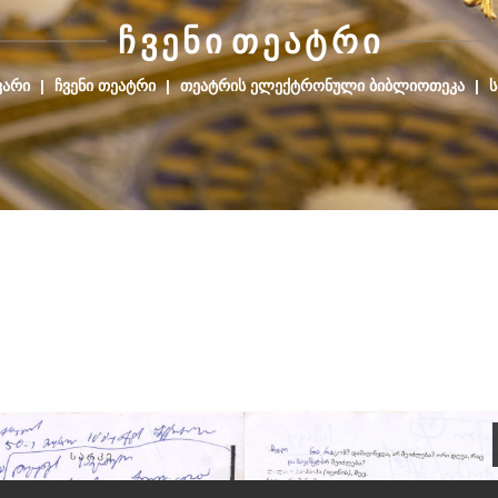
Ჩ
Ვ
Ე
Ნ
Ი
Თ
Ე
Ა
Ტ
Რ
Ი
ᲕᲐᲠᲘ
|
ᲩᲕᲔᲜᲘ ᲗᲔᲐᲢᲠᲘ
|
ᲗᲔᲐᲢᲠᲘᲡ ᲔᲚᲔᲥᲢᲠᲝᲜᲣᲚᲘ ᲑᲘᲑᲚᲘᲝᲗᲔᲙᲐ
|
Ს