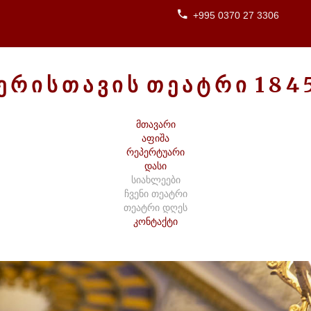
+995 0370 27 3306
Ე
Რ
Ი
Ს
Თ
Ა
Ვ
Ი
Ს
Თ
Ე
Ა
Ტ
Რ
Ი
1
8
4
მთავარი
აფიშა
რეპერტუარი
დასი
სიახლეები
ჩვენი თეატრი
თეატრი დღეს
კონტაქტი