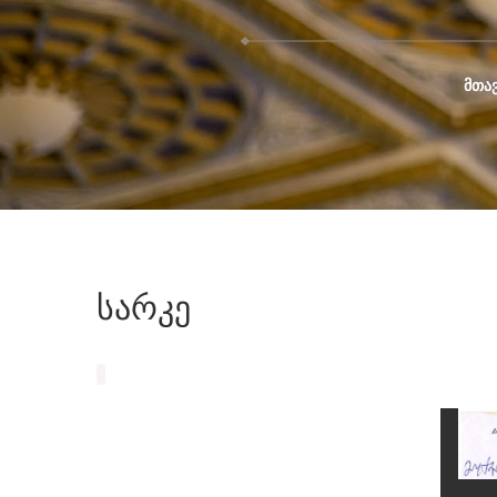
ᲛᲗᲐ
სარკე