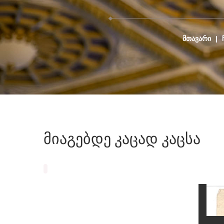
ᲛᲗᲐᲕᲐᲠᲘ
|
მიაგებდე
კაცად
კაცსა