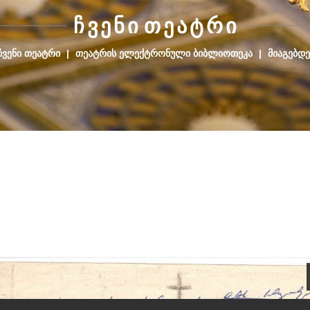
Ჩ
Ვ
Ე
Ნ
Ი
Თ
Ე
Ა
Ტ
Რ
Ი
ᲩᲕᲔᲜᲘ ᲗᲔᲐᲢᲠᲘ
|
ᲗᲔᲐᲢᲠᲘᲡ ᲔᲚᲔᲥᲢᲠᲝᲜᲣᲚᲘ ᲑᲘᲑᲚᲘᲝᲗᲔᲙᲐ
|
ᲛᲘᲐᲒᲔᲑᲓᲔ