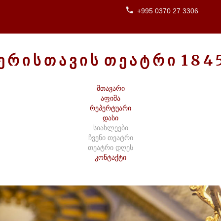
+995 0370 27 3306
Ე
Რ
Ი
Ს
Თ
Ა
Ვ
Ი
Ს
Თ
Ე
Ა
Ტ
Რ
Ი
1
8
4
მთავარი
აფიშა
რეპერტუარი
დასი
სიახლეები
ჩვენი თეატრი
თეატრი დღეს
კონტაქტი