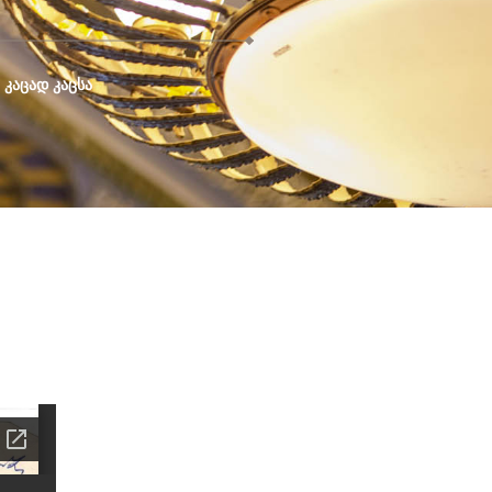
 ᲙᲐᲪᲐᲓ ᲙᲐᲪᲡᲐ