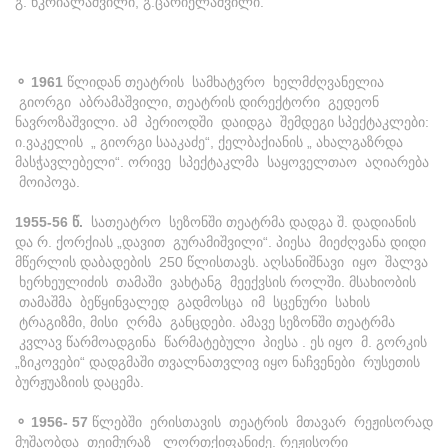
გ. წკრიალაშვილი, გ.ცარიელაშვილი.
⚬ 1961
წლიდან თეატრის სამხატვრო ხელმძღვანელია
გიორგი აბრამაშვილი, თეატრის დირექტორი გედეონ
ნავროზაშვილი. ამ პერიოდში დაიდგა შემდეგი სპექტაკლები:
ი.ვაკელის „ გიორგი სააკაძე“, ქელბაქიანის „ ახალგაზრდა
მასჭავლებელი“. ორივე სპექტაკლმა საყოველთაო აღიარება
მოიპოვა.
1955-56 წ.
სათეატრო სეზონში თეატრმა დადგა შ. დადიანის
და რ. ქორქიას „დავით გურამიშვილი“. პიესა მიეძღვანა დიდი
მწერლის დაბადების 250 წლისთავს. აღსანიშნავი იყო შალვა
ხერხეულიძის თამაში ვახტანგ მეექვსის როლში. მსახიობის
თამაშმა ბეწყინვალედ გადმოსცა იმ სცენური სახის
ტრაგიზმი, მისი ღრმა განცდები. ამავე სეზონში თეატრმა
კვლავ წარმოადგინა წარმატებული პიესა . ეს იყო მ. გორკის
„ზიკოვები“ დადგმაში თვალნათვლივ იყო ნაჩვენები რუსეთის
ბურჟუაზიის დაცემა.
⚬ 1956- 57
წლებში ერისთავის თეატრის მთავარ რეჟისორად
მუშაობდა თეიმურაზ ლორთქიფანიძე. რეჟისორი