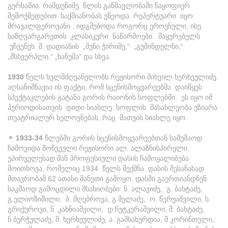
გერსამია. რამდენიმე წლის განმავლობაში ნაყოფიერ
შემოქმედებით საქმიანობას ეწეოდა. რეპერტუარი იყო
მრავალფეროვანი . იდგმებოდა როგორც ეროვნული, ისე
საზღვარგარეთის კლასიკური ნაწარმოები. მაყურებელს
უჩვენეს შ. დადიანის „შენი ჭირიმე,“ „გუშინდელნი,“
„მსხვერპლი,“ „ხანუმა“ და სხვა.
1930
წელს ხელმძღვანელობს რეჟისორი მიხეილ ხერხეულიძე.
აღსანიშნავია ის ფაქტი, რომ სცენისმოყვარეებმა დაიწყეს
სპექტაკლების გატანა გორის რაიონის სოფლებში. ეს იყო იმ
პერიოდისათვის დიდი სიახლე. სოფლის მასახლეობა ეზიარა
თეატრიალურ ხელოვნებას, რაც მათვის სიახლე იყო.
⚬ 1933-34
წლებში გორის სცენისმოყვარეებთან სამუშაოდ
ჩამოვიდა მოწვეული რეჟისორი ალ. ალაზნისპირელი.
უპირველესად მან პროფესიული დასის ჩამოყალიბება
მოითხოვა, რომელიც 1934 წელს შექმნა. დასის შესანახად
მთავრობამ 62 ათასი მანეთი გამოყო. დასში გაერთიანდნენ
საკმაოდ გამოცდილი მსახიობები: ნ. ალავიძე, გ. ბახტაძე,
გ.ელიოზიშილი, ბ. მღებროვა, გ.მელაძე, ო. წერუაშვილი, ს.
გრიქუროვი, ნ. კახნიაშვილი, დ.ჩუტკერაშვილი, შ. ბახტაძე,
ნ.ბურჭულაძე, შ. ხერხეულიძე, ა. გამსახურდია, შ კორინთელი,