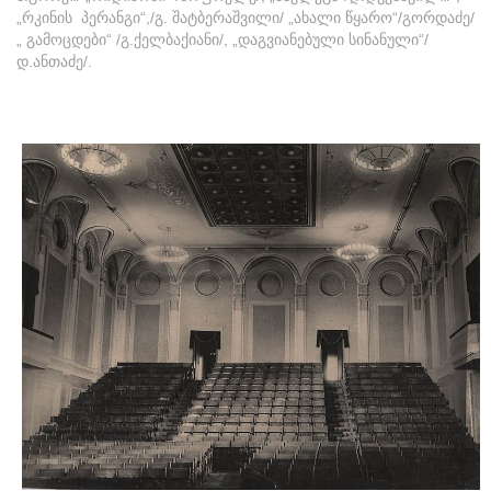
„რკინის პერანგი“,/გ. შატბერაშვილი/ „ახალი წყარო“/გორდაძე/
„ გამოცდები“ /გ.ქელბაქიანი/, „დაგვიანებული სინანული“/
დ.ანთაძე/.