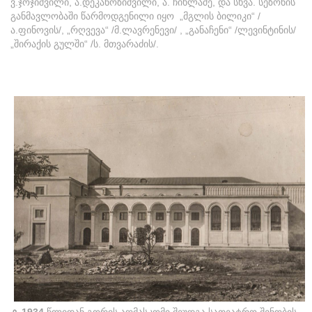
ვ.ჯოჯიშვილი, ა.დეკანოზიშვილი, ა. ჩიხლაძე, და სხვა. სეზონის
განმავლობაში წარმოდგენილი იყო „მგლის ბილიკი“ /
ა.ფინოვის/, „რღვევა“ /მ.ლავრენევი/ , „განაჩენი“ /ლევინტინის/
„შირაქის გულში“ /ს. მთვარაძის/.