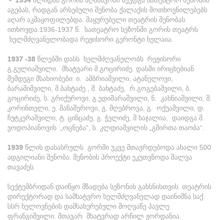
⚬ 1934
წლიდან გორის აღმასკომი შეუდგა სათეატრო შენობის
აგებას, რადგან არსებული შენობა ქალაქის მოთხოვნილებებს
აღარ აკმაყოფილებდა. მაყურებელი თეატრის შენობას
ითხოვდა.
1936-1937 წ. სათეატრო სეზონში გორის თეატრს
ხელმძღვანელობადა რეჟისორი გერონტი ხელაია.
1937 -38
წლებში დასს ხელმძღვანელობს რეჟისორი
გ.გულიაშვილი. მხატვარი მ.გოცირიძე. დასში ირიცხებიან
შემდეგი მსახიობები: ი. ამბრიაშვილი, ატანელოვი,
ბარამიშვილი, მ.ბახტაძე , შ. ბახტაძე, რ.გოგებაშვილი, ბ.
გოცირიძე, ს. გრიქუროვი, გ.ედიშარაშვილი, ნ. კახნიაშვილი, შ.
კორინთელი, ე. მანაშეროვი, გ. მღებროვა, გ. ოქუაშვილი, დ.
ჩუტკერაშვილი, ტ. ცინცაძე, გ. ჭელიძე, შ ხაჯალია, დაიდგა მ.
ვოდოპიანოვის „ოცნება“, ს. კლდიაშვილის „გმირთა თაობა“.
1939
წლის დასასრულს გორში უკვე მთავრდებოდა ახალი 500
ადგილიანი შენობა. შენობის პროექტი ეკუთვნოდა შალვა
თავაძეს.
სექტემბრიდან დაიწყო მზადება სეზონის გახსნისთვის. თეატრის
დირექტორად და სამხატვრო ხელმძღვანელად დაინიშნა საქ.
სსრ ხელოვნების დამსახურებული მოღვაწე პავლე
ფრანგიშვილი. მთავარ მხატვრად არჩილ ჟორდანია.