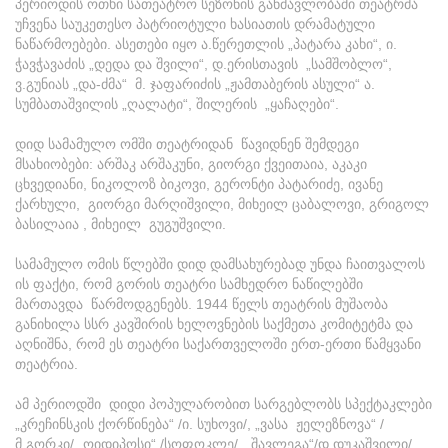
პერიოდის ოთხი სათეატრო სეზონის განმავლობაში თეატრმა
უჩვენა საუკეთესო პატრიოტული ხასიათის დრამატული
ნაწარმოებები. ასეთები იყო ა.წერეთლის „პატარა კახი“, ი.
ჭავჭავაძის „დედა და შვილი“, დ.ერისთავის „სამშობლო“,
ვ.გუნიას „და-ძმა“ მ. ჯაფარიძის „ჟამთაბერის ასული“ ა.
სუმბათაშვილის „ღალატი“,
შილერის „ყაჩაღები“.
დიდ სამამულო ომში თეატრიდან წავიდნენ შემდეგი
მსახიობები: არშაკ არშაკუნი, გიორგი ქვეითაია, აკაკი
ცხვედიანი, ნიკოლოზ ბიკოვი, გერონტი პატარიძე, ივანე
ქარხული, გიორგი მარღიშვილი, მიხეილ ცაბალოვი, გრიგოლ
ბასილაია , მიხეილ გუგუშვილი.
სამამულო ომის წლებში დიდ დამსახურებად უნდა ჩაითვალოს
ის ფაქტი, რომ გორის თეატრი სამხედრო ნაწილებში
მართავდა წარმოდგენებს. 1944 წელს თეატრის მუშაობა
განიხილა სსრ კავშირის ხელოვნების საქმეთა კომიტეტმა და
აღნიშნა, რომ ეს თეატრი საქართველოში ერთ-ერთი წამყვანი
თეატრია.
ამ პერიოდში დიდი პოპულარობით სარგებლობს სპექტაკლები
„კრეჩინსკის ქორწინება“ /ი. სუხოვი/, „ვასა ჟელეზნოვა“ /
მ.გორკი/ „ოიდიპოსი“ /სოფოკლე/, „შავლეგა“/დ.დუკაშვილი/ ,