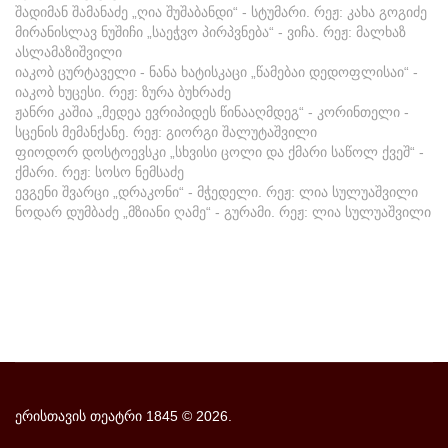
შადიმან შამანაძე „ღია შუშაბანდი“ - სტუმარი. რეჟ: კახა გოგიძე
მირანისლავ ნუშიჩი „საეჭვო პირპვნება“ - ვიჩა. რეჟ: მალხაზ
ასლამაზიშვილი
იაკობ ცურტაველი - ნანა ხატისკაცი „წამებაი დედოფლისაი“ -
იაკობ ხუცესი. რეჟ: ზურა ბუხრაძე
ჟანრი კაშია „მედეა ევრიპიდეს წინააღმდეგ“ - კორინთელი -
სცენის მემანქანე. რეჟ: გიორგი შალუტაშვილი
ფიოდორ დოსტოევსკი „სხვისი ცოლი და ქმარი საწოლ ქვეშ“ -
ქმარი. რეჟ: სოსო ნემსაძე
ევგენი შვარცი „დრაკონი“ - მჭედელი. რეჟ: ლია სულუაშვილი
ნოდარ დუმბაძე „მზიანი ღამე“ - გურამი. რეჟ: ლია სულუაშვილი
ერისთავის თეატრი 1845
©
2026.