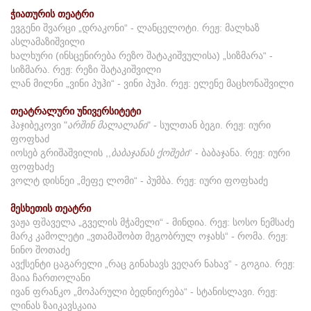
ჭიათურის თეატრი
ევგენი შვარცი „დრაკონი“ - ლანცელოტი. რეჟ: მალხაზ
ასლამაზიშვილი
ხალხური (ინსცენირება რეზო შატაკიშვულისა) „სიზმარა“ -
სიზმარა. რეჟ: რეზი შატაკიშვილი
ლან მილნი „ვინი პუჰი“ - ვინი პუჰი. რეჟ: ელენე მაცხონაშვილი
თეატრალური უნივერსიტეტი
ჰაჯიბეკოვი "
არშინ
მალალანი
" - სულთან ბეგი. რეჟ: იური
ფოფხაძ
იოსებ გრიშაშვილის ,,
ბაბაჯანას
ქოშები
“ - ბაბაჯანა. რეჟ: იური
ფოფხაძე
ვოლტ დისნეი „მეფე ლომი“ - პუმბა. რეჟ: იური ფოფხაძე
მესხეთის თეატრი
ვაჟა ფშაველა „გველის მჭამელი“ - მინდია. რეჟ: სოსო ნემსაძე
მარკ კამოლეტი „ვთამაშობთ მეგობრულ ოჯახს“ - რომა. რეჟ:
ნინო შოთაძე
ავქსენტი ცაგარელი „რაც გინახავს ვეღარ ნახავ“ - გოგია. რეჟ:
მაია ჩართოლანი
ივან ფრანკო „მოპარული ბედნიერება“ - სტანისლავი. რეჟ:
ლინას ზაიკავსკაია