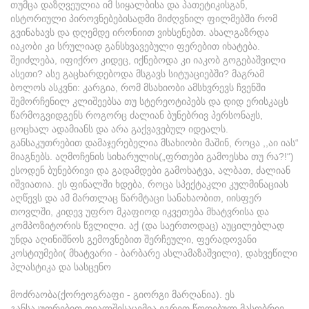
თუმცა დაზღვეულია იმ სიყალბისა და პათეტიკისგან,
ისტორიული პიროვნებებისადმი მიძღვნილ ფილმებში რომ
გვინახავს და დღემდე ირონიით ვიხსენებთ. ახალგაზრდა
იაკობი კი სრულიად განსხვავებული ფერებით იხატება.
შეიძლება, იფიქრო კიდეც, იქნებოდა კი იაკობ გოგებაშვილი
ასეთი? ასე გაცხარდებოდა მსგავს სიტუაციებში? მაგრამ
ბოლოს ასკვნი: კარგია, რომ მსახიობი ამსხვრევს ჩვენში
შემორჩენილ კლიშეებსა თუ სტერეოტიპებს და დიდ ერისკაცს
წარმოგვიდგენს როგორც ძალიან ბუნებრივ პერსონაჟს,
ცოცხალ ადამიანს და არა გაქვავებულ იდეალს.
განსაკუთრებით დამაჯერებელია მსახიობი მაშინ, როცა ,,აი იას“
მიაგნებს. აღმოჩენის სიხარულის(„ფრთები გამოესხა თუ რა?!“)
ესოდენ ბუნებრივი და გადამდები გამოხატვა, ალბათ, ძალიან
იშვიათია. ეს ფინალში ხდება, როცა სპექტაკლი კულმინაციას
აღწევს და ამ მართლაც წარმტაცი სანახაობით, იისფერ
თოვლში, კიდევ უფრო მკაფიოდ იკვეთება მხატვრისა და
კომპოზიტორის წვლილი. აქ (და საერთოდაც) აუცილებლად
უნდა აღინიშნოს გემოვნებით შერჩეული, ფერადოვანი
კოსტიუმები( მხატვარი - ბარბარე ასლამაზაშვილი), დახვეწილი
პლასტიკა და სასცენო
მოძრაობა(ქორეოგრაფი - გიორგი მარღანია). ეს
განსაკუთრებით თვალშისაცემია ეგრეთ წოდებულ მასობრივ