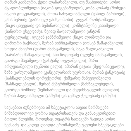
თამარ კაიშაური, ქეთი ლაზარაშვილი, თუ მსახიობები: სოსო
მგალობლიშვილი (იაკობ გოგებაშვილი), კობა კოპაძე (მოხუცი
იაკობ გოგებაშვილი), შოთა ხანჯალიაშვილი (ვასილ ბარნოვი),
კახა ბერიძე (გაბრიელ ეპისკოპოსი), ლევან როსტომაული
(ნიკო ცხვედაძე და სემინარიელი), კონსტანტინე კახიშვილი
(სანდრო ცხვედაძე), ზვიად მაღალაშვილი (ანტონ
ფურცელაძე), ლევან ჯამბრიშვილი (ნიკო ლომოური და
დიმიტრი ბაქრაძე), ზურაბ ხინჩიკაშვილი (იოსებ მამაცაშვილი),
სოფია მაიერი (დარო მამაცაშვილი), მაკა შალიკაშვილი
(ბარბარე მამაცაშვილი), ანი ჩოგოვაძე (ელენე მამაცაშვილი),
გიორგი მაყაშვილი (ვახტანგ თულაშვილი), მარი
არღუთაშვილი (უცნობი ქალი), ამირან ქაჯაია (მეფისნაცვალი),
ზაზა ცარულაშვილი (კანცელარიის უფროსი), მერაბ ჭანკოტაძე
(სასწავლებლის დირექტორი), ქიშვარდ მანველიშვილი
(მასწავლებელი), მერაბ მეზურნიშვილი (მასწავლებელი),
გიორგი ჩოჩნიძე (სემინარიელი და მეფისნაცვლის მდივანი),
ზურაბ პავლიაშვილი (ჯაშუში) და ჯემალ ჭულუხაძე (ჯაშუში).
სავსებით ბუნებრივია ამ სპექტაკლის ასეთი წარმატება,
ნიშანდობლივი გორის თეატრისათვის და განსაკუთრებით
ბოლო წლებში, როდესაც თეატრს სათავეში ჩაუდგა სოსო
ნემსაძე. და კიდეც დაიდგა ერთმანეთზე უკეთესი სპექტაკლები
– დრამებიც, ტრაგედიებიც, კომედიებიც. მთელი გორი ჩაერთო