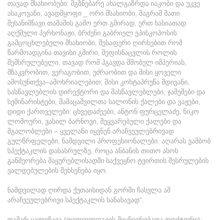
თავად მსახიობები: მგზნებარე ახალგაზრდა იაკობი და უკვე
ასაკოვანი, ავადმყოფი _ ორი მსახიობი, მაგრამ მათი
შესანიშნავი თამაშის გამო ერთ გმირად, ერთ ხასიათად
აღქმული პერსონაჟი, ბრძენი გაბრიელ ეპისკოპოსის
გამცოცხლებელი მსახიობი, შესაფერი ღირსებით რომ
წარმოადგინა თავისი გმირი, მეფისნაცვლის როლის
შემსრულებელი, თავად რომ ჰგავდა მშობელ იმპერიას,
მზაკვრობით, ვერაგობით, უძრაობით და მისი ყოველი
ამოსუნთქვა–ამოხრიალებით; მისი კოხტაპრუწა მდივანი,
სასწავლებლის დირექტორი და მასწავლებლები, ჯაშუშები და
სემინარისტები, მამაცაშვილთა სალონის ქალები და ვაჟები,
დიდი ქართველები: ცხვედაძეები, ანტონ ფურცელაძე, ნიკო
ლომოური, ვასილ ბარნოვი, შეყვარებული ქალები და
მგალობლები – ყველანი იყვნენ არაჩვეულებრივად
გულწრფელები, ნამდვილი პროფესიონალები. აღარას ვამბობ
სპექტაკლის დასასრულზე, როცა ანბანის თითო ასოს
განმეორება მაყურებლისადმი საქვეყნო ტვირთის შესრულების
ვალდებულების შეხსენება იყო.
ნამდვილად ღირდა ქუთაისიდან გორში ჩასვლა ამ
არაჩვეულებრივი სპექტაკლის სანახავად“.
თამარ ყალიჩავა (ფილოლოგიის მეცნიერებათა დოქტორი):