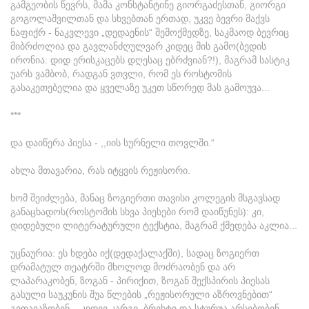
გამგეობის წევრს, მამა კონსტანტინე გიორგაძესთან, გიორგი
გოგოლაშვილთან და სხვებთან ერთად, უკვე ბევრი მაქვს
ნაფიქრ - ნაკვლევი „დედაენის“ შემოქმედზე, საკმაოდ ბევრიც
მიბრძოლია და გავლანძღულვარ კიდეც მის გამო(ბედის
ირონია: დიდ ერისკაცებს დღესაც ებრძვიან?!), მაგრამ სასტიკ
უარს ვამბობ, რადგან ვთვლი, რომ ეს როსტომის
გასაკეთებელია და ყველაზე უკეთ სწორედ მას გამოუვა...
***
და დაიწერა პიესა - ,,იის სურნელი თოვლში.“
ახლა მთავარია, რას იტყვის რეჟისორი.
ხომ შეიძლება, მანაც ზოგიერთი თავისი კოლეგის მსგავსად
განაცხადოს(როსტომის სხვა პიესები რომ დაიწუნეს): კი,
დიდებული ლიტერატურული ტექსტია, მაგრამ ქმედება აკლია...
უცნაურია: ეს ხდება იქ(დედაქალაქში), სადაც ზოგიერთ
დრამატულ თეატრში მხოლოდ მოძრაობენ და არ
ლაპარაკობენ, ზოგან - პირიქით, ზოგან შექსპირის პიესას
გასული საუკუნის შუა წლების „რეჟისორული აზროვნებით“
გვთავაზობენ... კიდევ კარგი, ბრეხტი და სტურუა არსებობენ,