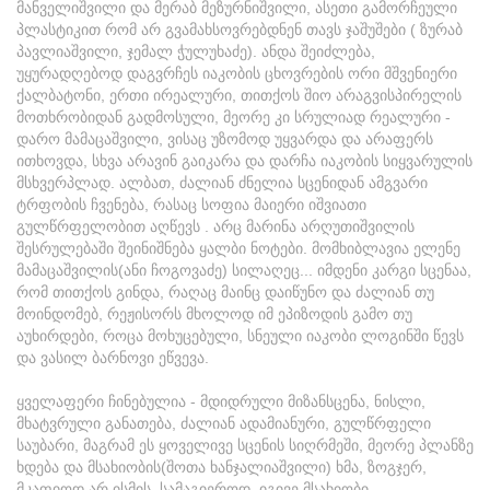
მანველიშვილი და მერაბ მეზურნიშვილი, ასეთი გამორჩეული
პლასტიკით რომ არ გვამახსოვრებდნენ თავს ჯაშუშები ( ზურაბ
პავლიაშვილი, ჯემალ ჭულუხაძე). ანდა შეიძლება,
უყურადღებოდ დაგვრჩეს იაკობის ცხოვრების ორი მშვენიერი
ქალბატონი, ერთი ირეალური, თითქოს შიო არაგვისპირელის
მოთხრობიდან გადმოსული, მეორე კი სრულიად რეალური -
დარო მამაცაშვილი, ვისაც უზომოდ უყვარდა და არაფერს
ითხოვდა, სხვა არავინ გაიკარა და დარჩა იაკობის სიყვარულის
მსხვერპლად. ალბათ, ძალიან ძნელია სცენიდან ამგვარი
ტრფობის ჩვენება, რასაც სოფია მაიერი იშვიათი
გულწრფელობით აღწევს . არც მარინა არღუთიშვილის
შესრულებაში შეინიშნება ყალბი ნოტები. მომხიბლავია ელენე
მამაცაშვილის(ანი ჩოგოვაძე) სილაღეც... იმდენი კარგი სცენაა,
რომ თითქოს გინდა, რაღაც მაინც დაიწუნო და ძალიან თუ
მოინდომებ, რეჟისორს მხოლოდ იმ ეპიზოდის გამო თუ
აუხირდები, როცა მოხუცებული, სნეული იაკობი ლოგინში წევს
და ვასილ ბარნოვი ეწვევა.
ყველაფერი ჩინებულია - მდიდრული მიზანსცენა, ნისლი,
მხატვრული განათება, ძალიან ადამიანური, გულწრფელი
საუბარი, მაგრამ ეს ყოველივე სცენის სიღრმეში, მეორე პლანზე
ხდება და მსახიობის(შოთა ხანჯალიაშვილი) ხმა, ზოგჯერ,
მკაფიოდ არ ისმის. სამაგიეროდ, იგივე მსახიობი