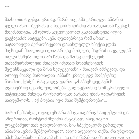
***
მსახიობთა გუნდი ერთად წარმოთქვამს ქართული ანბანის
ყველა ასო - ბგერას და სცენის სიღრმიდან თანდათან ჩვენკენ
მოემართება. ამ დროს აუცილებლად გაგახსენდება ილია
ჭავჭავაძის სიტყვები: „ენა ღვთაებრივი რამ არის“...
ისტორიული პერსონაჟებით დასახლებულ სპექტაკლში
პიესიდან მხოლოდ ილია არ გადმოსულა, მაგრამ ის ყველგან
იგულისხმება. ილია არ ჩანს და მაინც მოქმედებს:
თანამებრძოლები მთავარ იმედად მოიხსენიებენ,
მეფისნაცვალი და მისი ხელქვეითნი - მთავარ ამრევად. და
ორივე მხარე მართალია. ანბანს კრიტიკულ მომენტშიც
წარმოთქვამენ, რაც კიდევ უფრო გახაზავს დედაენის
ღვთაებრივ შესაძლებლობებს. გალაკტიონიც ხომ გრძნეული
ინტუიციით მიხვდა რიცხობრივად პატარა ერის გადარჩენის
საიდუმლოს: „ აქ პოეზია იყო მისი შემჭიდროება“...
სოსო ნემსაძეც უთუოდ ეზიარა ამ ღვთაებრივ საიდუმლოს და
ამიერიდან, როსტომ ჩხეიძის მსგავსად, ისიც იაკობ
გოგებაშვილთან განდობილია. მის სპექტაკლში ქართული
ანბანია „ერის შემჭიდროება“. ახლა ადვილია თქმა, რა უნდოდა
ამის მიგნებასო, მაგრამ ასე „ აი იას“ წარმოთქმა კიდევ უფრო