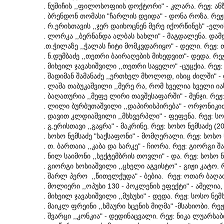
. ნუშიჩის ,,ფილოსოფიის დოქტორი" - კლარა. რეჟ: ანზ
. ბრენდონ თომასი "ჩარლის დეიდა" - დონა როზა. რეჟ:
. რ.ერისთავის ,,ჯერ დაიხოცნენ მერე იქორწინეს" -ელ
. ლორკა ,,ბერნანდა ალბას სახლი" - მაგდალენა. დამდ
.თ.ჭილაზე ,,ჭალას ჩიტი მომკვდარიყო" - დელი. რეჟ: თ
. ნ.დუმბაძე ,,თეთრი ბაირაღების მიხედვით"- დედა. რეჟ
. მიხეილ ჯავახიშვილი ,,თეთრი საყელო" -ცუცქია. რეჟ:
. შადიმან შამანაძე ,,ერთხელ მხოლოდ, ისიც ძილში" - 
. ლაშა თაბუკაშვილი ,,მერე რა, რომ სველია სველი ია
. ბაღათურია ,,მეფე ლირი თავშესაფარში" - მუნჯი. რეჟ:
. ლილი ბურბუთაშვილი ,,დაპირისპირება" - ორჯონიკიძ
. დავით კლდიაშვილი ,,მსხვერპლი" - ფეფენა. რეჟ: სო
. გ.ერისთავი ,,გაყრა" - მაკრინე. რეჟ: სოსო ნემსაძე (2
. სოსო ნემსაძე "საქსაფონი" - მომღერალი. რეჟ: სოსო 
. თ. ბართაია ,,კაბა და სარკე" - ჩიორა. რეჟ: გიორგი
. ნილ საიმონი ,,სექტემბრის თოვლი" - და. რეჟ: სოსო ნ
. გიორგი სოსიაშვილი ,,ცხელი აგვისტო" - გიჟი კატო. რ
. შარლ პერო ,,წითელქუდა" - ბებია. რეჟ: ოთარ ბაღა
. მოლიერი ,,ოპუსი 130 - პოკლენის ეფექტი" - ამელია,
. მიხეილ ჯავახიშვილი ,,მუსუსი" - დედა. რეჟ: სოსო ნემ
. მაიკლ ფრეინი ,,ხმაური სცენის მიღმა" -მსახიობი. რეჟ;
. შვარცი ,,კონკია" - დედინაცვალი. რეჟ: ნიკა ლუარსა