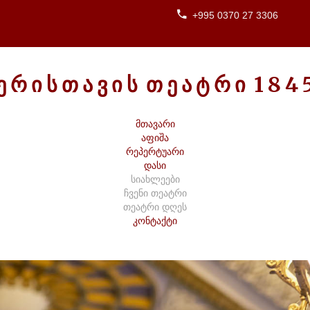
+995 0370 27 3306
Ე
Რ
Ი
Ს
Თ
Ა
Ვ
Ი
Ს
Თ
Ე
Ა
Ტ
Რ
Ი
1
8
4
მთავარი
აფიშა
რეპერტუარი
დასი
სიახლეები
ჩვენი თეატრი
თეატრი დღეს
კონტაქტი