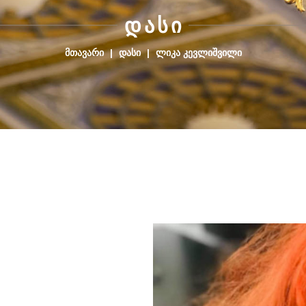
Დ
Ა
Ს
Ი
ᲛᲗᲐᲕᲐᲠᲘ
|
ᲓᲐᲡᲘ
|
ᲚᲘᲙᲐ ᲙᲔᲕᲚᲘᲨᲕᲘᲚᲘ