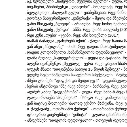
. აკ, წერეთელი ,,სამეფოო, ძველთა ძველო" - დედა. 
. ბიუჰნერი, პშიბიშევსკი ,,დანტონი" - მოქალაქე. რეჟ: 
. ბულგაკოვი ,,ძაღლის გული" - ვიაზემსკაია. რეჟ: ნინ
. გიორგი ნახუცრიშვილი „ჭინჭრაქა“ - მელა და მზეთუნა
. ვანო ჩხიკვაძე „ბლეფი“ - არიადნა. რეჟ: სოსო ნემსაძე
. ვანო ჩხიკვაძე „ქურდი“ - ანნა. რეჟ: კობა სხილაძე (20
. რეი კუნი „ლესი“ - ჯეინი. რეჟ: ანი ხიდეშლი (2017)
. თამაზ ბაძაღუა „ფანჯრებს იქით“ - ქალი. რეჟ: ნათია მ
. ჟან ანუი „ანტიგონე“ - ძიძა. რეჟ: დავით ჩხარტიშვილი
. დავით კლდიაშვილი „სამანიშვილის დედინაცვალი“ -
. ლაშა ბუღაძე „სადღეგრძელო“ - დედა და ტატიანა. რ
. ალენა ივანუშენკო „შეცვალე - ვერა. რეჟ: დავით ჩხ
. ლუკას ჰნათი "თოჯინების სახლი 15 წლის შემდეგ" -
. ელენე მაცხონაშვილის საავტორო სპექტაკლი "ბავშვებ
.
ძმები გრიმები "ფიფქია და შვიდი ჯუჯა" - დედინაცვ
.
ზურაბ ანტონოვი "მზე ისევ ამოვა" - ბარბარე. რეჟ: გი
. ალბერ კამიუ "გაუგებრობა" - დედა. რეჟ: ნანა-ნანუკა 
. ლალი როსება "პრემიერა" - მარგო. რეჟ: დიმიტრი ხ
. ჟან ბატისტ მოლიერი "ძალად ექიმი"- მარტინა. რეჟ:
. ი. ჭავჭავაძე ,,ოთარაანთ ქვრივი" - ოთარაანთ ქვრივ
.
ფრიდრიხ დიურენმა
ტი "ვიზიტი" - კლარა ცახანასიან
- ანდერსენი "თოვლის დედოფალი" - თოვლის დედოფალ