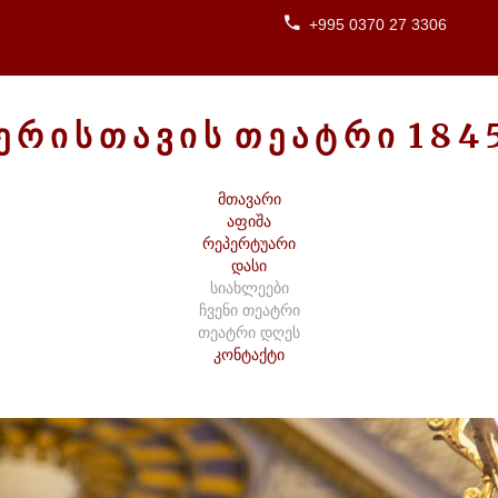
+995 0370 27 3306
Ე
Რ
Ი
Ს
Თ
Ა
Ვ
Ი
Ს
Თ
Ე
Ა
Ტ
Რ
Ი
1
8
4
მთავარი
აფიშა
რეპერტუარი
დასი
სიახლეები
ჩვენი თეატრი
თეატრი დღეს
კონტაქტი