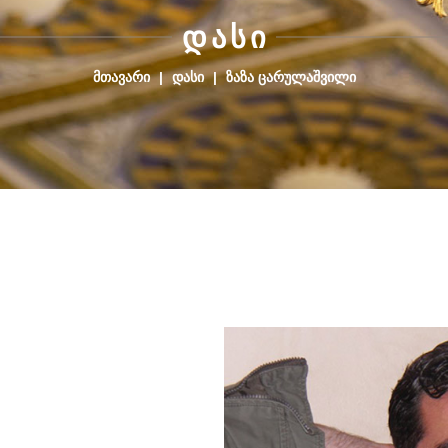
Დ
Ა
Ს
Ი
ᲛᲗᲐᲕᲐᲠᲘ
|
ᲓᲐᲡᲘ
|
ᲖᲐᲖᲐ ᲪᲐᲠᲣᲚᲐᲨᲕᲘᲚᲘ