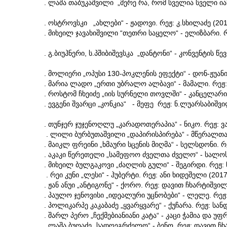
. ლაშა თაბუკაშვილი „მერე რა, რომ სველია სველი იას
. ოსტროვსკი „ახლები“ - ჟადოვი. რეჟ: კ.სხილაძე (201
. მიხეილ ჯავახიშვილი “თეთრი საყელო“ - ელიზბარი. რე
. გ.ბიუჰნერი, ს.პშიბიშევსკა „დანტონი“ - კონვენტის წევ
. მოლიერი „ოპუსი 130-პოკლენის ეფექტი“ - დონ-ჟუანი
. მარია ლადო „ერთი უბრალო ალბავი“ - მამალი. რეჟ: 
. როსტომ ჩხეიძე „იის სურნელი თოვლში“ - კანცელარიის
. ევგენი შვარცი „კონკია“ - მეფე რეჟ: ნ.ლუარსაბიშვი
. თუნჯერ ჯუჯენოღლუ „კარადოთერაპია“ - ნიკო. რეჟ: ვ
. ლილი ბურბუთაშვილი „დაპირისპირება“ - მწერალთა
. მაიკლ ფრეინი „ხმაური სცენის მიღმა“ - სელსდონი. რე
. აკაკი წერეთელი „სამეფოო ძველთა ძველო“ - სალოს
. მიხეილ ბულგაკოვი „ძაღლის გული“ - შეგირდი. რეჟ: 
. რეი კუნი „ლესი“ - ჰუბერტი. რეჟ: ანი ხიდეშელი (2017
. ჟან ანუი „ანტიგონე“ - ქორო. რეჟ: დავით ჩხარტიშვილ
. პაულო ჯენოვისი „იდეალური უცნობები“ - ლელე. რეჟ
. პოლიკარპე კაკაბაძე „ყვარყვარე“ - ქუჩარა. რეჟ: ს
. შარლ პერო „ჩექმებიანიანი კატა“ - კაცი ჭამია და უფ
. ლაშა ბუღაძე „სადღეგრძელო“ - ბენო. რეჟ: დავით ჩ