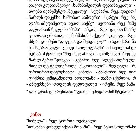
. დავით კლდიაშვილი „სამანიშვილის დედინაცვალი“ -
. ალენა ივანუშენკო „შეცვალე“ - სტუმარი. რეჟ: დავით
.
ჩარლზ დიკენსი „საშობაო სიმღერა“ - სკრუჯი. რეჟ: ნ
. ლაშა იმედაშვილი „იესოს საქმე“ - სულხანი. რეჟ: მამ
. ფლორიან ზელერი “მამა” - ანდრე. რეჟ: დავით ჩხარ
. გიორგი ერისთავი "უჩინმაჩინის ქუდი" - კიკოლი. რე
. ძმები გრიმები "ფიფქია და შვიდი ჯუჯა" - ჯადოქარი-
. ნ. მაჭარაშვილი "ქეიფი სოლოლაკში" - მიხეილ ზანდ
. ზურაბ ანტონოვი "მზე ისევ ამოვა" - დომენიკო. რეჟ: 
. შარლ პერო "კონკია" - ვეზირი. რეჟ: ალექსანდრე ე
.
მიშელ დე გელდეროდე "ესკორიალი" - მღვდელი. რეჟ:
.
ფრიდრიხ დიურენმა
ტი "ვიზიტი" - პასტორი. რეჟ: გი
. ფიქრია ყუშიტაშვილი "იღბლიანი" - თაზო (ქურდი),. რ
- ანდერსენი "თოვლის დედოფალი" - ირემი. რეჟ: ნანა 
-
ფრიდრიხ დიურენმატი "გვიანი შემოდგომის სტუმარი" - 
კინო
"ხიბულა" - რეჟ: გიორგი ოვაშვილი
"ბოსტანი კონფლიქტის ზონაში" - რეჟ: ბესო სოლომან